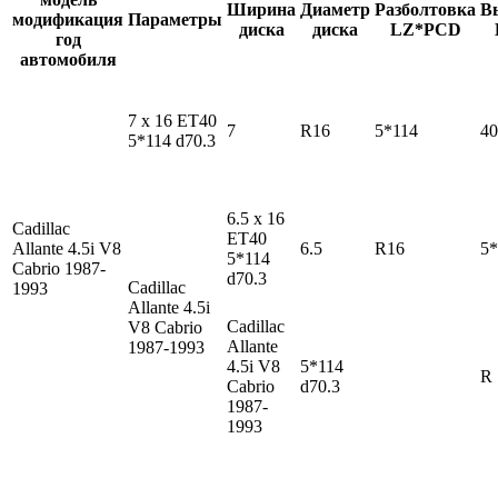
Ширина
Диаметр
Разболтовка
В
модификация
Параметры
диска
диска
LZ*PCD
год
автомобиля
7 x 16 ET40
7
R16
5*114
40
5*114 d70.3
6.5 x 16
Cadillac
ET40
Allante
4.5i V8
6.5
R16
5*
5*114
Cabrio 1987-
d70.3
Cadillac
1993
Allante
4.5i
Cadillac
V8 Cabrio
Allante
1987-1993
4.5i V8
5*114
R
Cabrio
d70.3
1987-
1993