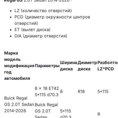
LZ (количество отверстий)
PCD (диаметр окружности центров
отверстий)
ET (вылет диска)
DIA (диаметр отверстия)
Марка
модель
Ширина
Диаметр
Разболто
модификация
Параметры
диска
диска
LZ*PCD
год
автомобиля
8 x 18 ET42
8
R18
5*115
5*115 d70.3
Buick Regal
GS
2.0T Sedan
Buick Regal
2014-2026
GS
2.0T
5*115
R
Sedan
d70.3