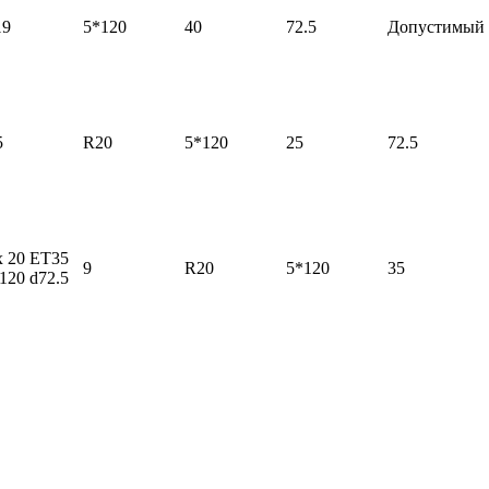
19
5*120
40
72.5
Допустимый
5
R20
5*120
25
72.5
x 20 ET35
9
R20
5*120
35
120 d72.5