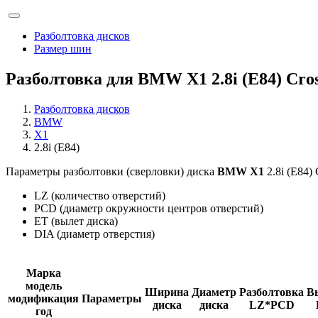
Разболтовка дисков
Размер шин
Разболтовка для BMW X1 2.8i (E84) Cros
Разболтовка дисков
BMW
X1
2.8i (E84)
Параметры разболтовки (сверловки) диска
BMW X1
2.8i (E84) 
LZ (количество отверстий)
PCD (диаметр окружности центров отверстий)
ET (вылет диска)
DIA (диаметр отверстия)
Марка
модель
Ширина
Диаметр
Разболтовка
В
модификация
Параметры
диска
диска
LZ*PCD
год