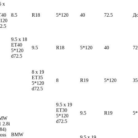
5 x
T40
8.5
R18
5*120
40
72.5
Д
120
2.5
9.5 x 18
ET40
9.5
R18
5*120
40
72
5*120
d72.5
8 x 19
ET35
8
R19
5*120
35
5*120
d72.5
9.5 x 19
ET30
9.5
R19
5*
5*120
MW
d72.5
1
2.8i
84)
BMW
oss
9.5 x 19