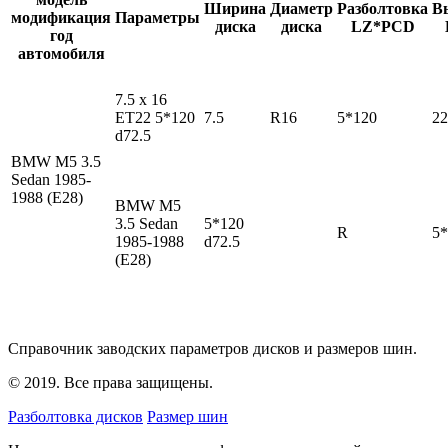
Ширина
Диаметр
Разболтовка
В
модификация
Параметры
диска
диска
LZ*PCD
год
автомобиля
7.5 x 16
ET22 5*120
7.5
R16
5*120
22
d72.5
BMW M5
3.5
Sedan 1985-
1988 (E28)
BMW M5
3.5 Sedan
5*120
R
5*
1985-1988
d72.5
(E28)
Справочник заводских параметров дисков и размеров шин.
© 2019. Все права защищены.
Разболтовка дисков
Размер шин