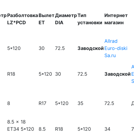
етр
Разболтовка
Вылет
Диаметр
Тип
Интернет
LZ*PCD
ET
DIA
установки
магазин
Allrad
5*120
30
72.5
Заводской
Euro-diski
Sa.ru
A
R18
5*120
30
72.5
Заводской
E
S
8
R17
5*120
35
72.5
8.5 x 18
ET34 5*120
8.5
R18
5*120
34
7