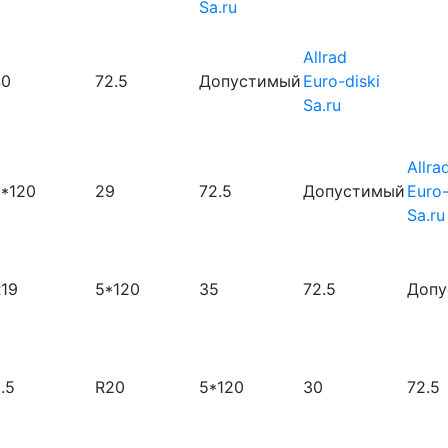
Sa.ru
Allrad
40
72.5
Допустимый
Euro-diski
Sa.ru
Allra
*120
29
72.5
Допустимый
Euro-
Sa.ru
19
5*120
35
72.5
Допу
.5
R20
5*120
30
72.5