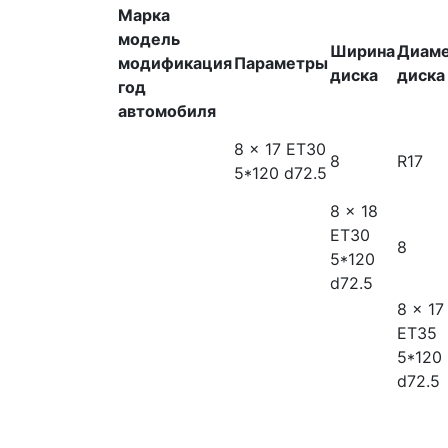
Марка
модель
Ширина
Диам
модификация
Параметры
диска
диска
год
автомобиля
8 x 17 ET30
8
R17
5*120 d72.5
8 x 18
ET30
8
5*120
d72.5
8 x 17
ET35
5*120
d72.5