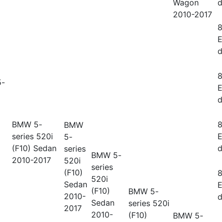
Wagon
d
2010-2017
8
E
d
8
-
E
d
BMW 5-
8
BMW
series
520i
E
5-
(F10) Sedan
d
series
BMW 5-
2010-2017
520i
series
(F10)
8
520i
Sedan
E
(F10)
BMW 5-
2010-
d
Sedan
series
520i
2017
2010-
(F10)
BMW 5-