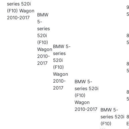
series
520i
9
(F10) Wagon
5
BMW
2010-2017
5-
series
520i
8
(F10)
5
BMW 5-
Wagon
series
2010-
520i
2017
8
(F10)
5
Wagon
2010-
BMW 5-
2017
series
520i
8
(F10)
5
Wagon
2010-2017
BMW 5-
series
520i
8
(F10)
E