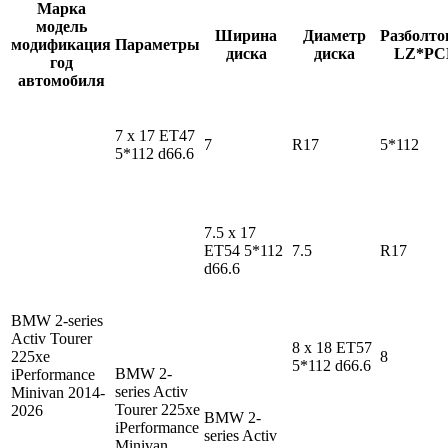
Марка
модель
Ширина
Диаметр
Разболто
модификация
Параметры
диска
диска
LZ*PC
год
автомобиля
7 x 17 ET47
7
R17
5*112
5*112 d66.6
7.5 x 17
ET54 5*112
7.5
R17
d66.6
BMW 2-series
Activ Tourer
8 x 18 ET57
225xe
8
5*112 d66.6
BMW 2-
iPerformance
series Activ
Minivan 2014-
Tourer
225xe
2026
BMW 2-
iPerformance
series Activ
Minivan