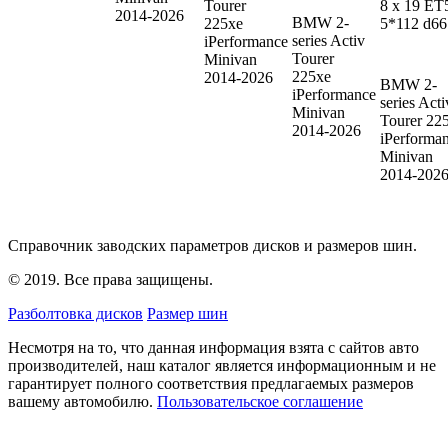
Tourer
8 x 19 ET
2014-2026
BMW 2-
225xe
5*112 d66
series Activ
iPerformance
Tourer
Minivan
225xe
2014-2026
BMW 2-
iPerformance
series Acti
Minivan
Tourer
22
2014-2026
iPerforma
Minivan
2014-202
Справочник заводских параметров дисков и размеров шин.
© 2019. Все права защищены.
Разболтовка дисков
Размер шин
Несмотря на то, что данная информация взята с сайтов авто
производителей, наш каталог является информационным и не
гарантирует полного соответствия предлагаемых размеров
вашему автомобилю.
Пользовательское соглашение