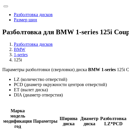
Разболтовка дисков
Размер шин
Разболтовка для BMW 1-series 125i Coup
Разболтовка дисков
BMW
1-series
125i
Параметры разболтовки (сверловки) диска
BMW 1-series
125i C
LZ (количество отверстий)
PCD (диаметр окружности центров отверстий)
ET (вылет диска)
DIA (диаметр отверстия)
Марка
модель
Ширина
Диаметр
Разболтовка
модификация
Параметры
диска
диска
LZ*PCD
год