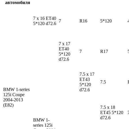
автомобиля
7 x 16 ET40
7
R16
5*120
5*120 d72.6
7 x 17
ET40
7
R17
5*120
d72.6
7.5 x 17
ET43
7.5
5*120
BMW 1-series
d72.6
125i Coupe
2004-2013
(E82)
7.5 x 18
ET45 5*120
d72.6
BMW 1-
series
125i