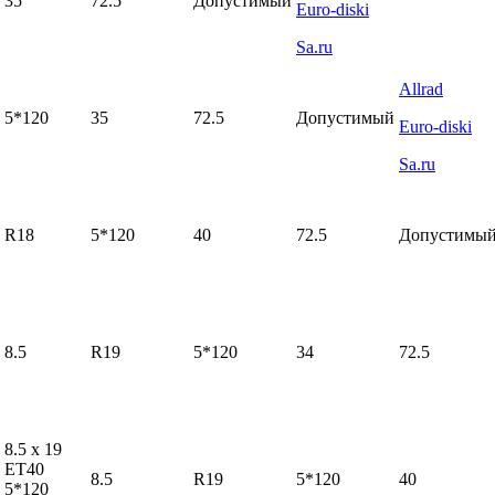
35
72.5
Допустимый
Euro-diski
Sa.ru
Allrad
5*120
35
72.5
Допустимый
Euro-diski
Sa.ru
R18
5*120
40
72.5
Допустимы
8.5
R19
5*120
34
72.5
8.5 x 19
ET40
8.5
R19
5*120
40
5*120