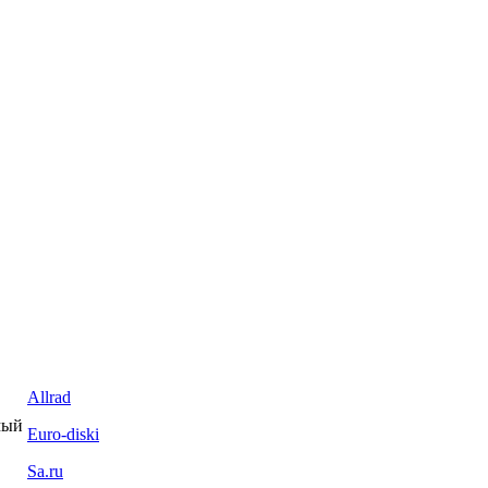
Allrad
мый
Euro-diski
Sa.ru