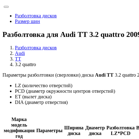
Разболтовка дисков
Размер шин
Разболтовка для Audi TT 3.2 quattro 200
Разболтовка дисков
Audi
TT
3.2 quattro
Параметры разболтовки (сверловки) диска
Audi TT
3.2 quattro 
LZ (количество отверстий)
PCD (диаметр окружности центров отверстий)
ET (вылет диска)
DIA (диаметр отверстия)
Марка
модель
Ширина
Диаметр
Разболтовка
модификация
Параметры
диска
диска
LZ*PCD
год