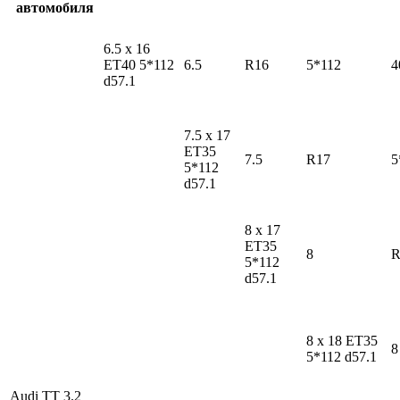
автомобиля
6.5 x 16
ET40 5*112
6.5
R16
5*112
4
d57.1
7.5 x 17
ET35
7.5
R17
5
5*112
d57.1
8 x 17
ET35
8
R
5*112
d57.1
8 x 18 ET35
8
5*112 d57.1
Audi TT
3.2