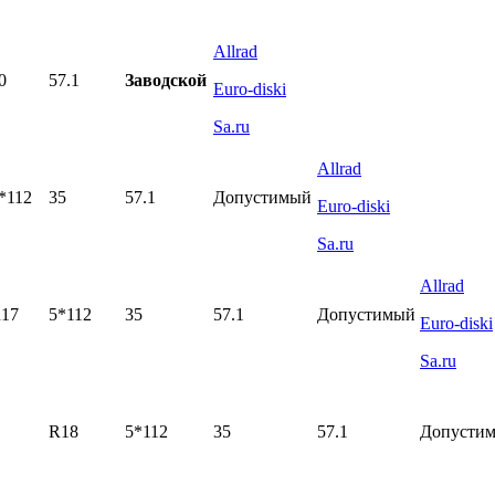
Allrad
0
57.1
Заводской
Euro-diski
Sa.ru
Allrad
*112
35
57.1
Допустимый
Euro-diski
Sa.ru
Allrad
17
5*112
35
57.1
Допустимый
Euro-diski
Sa.ru
R18
5*112
35
57.1
Допусти