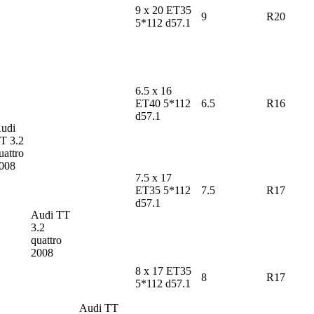
9 x 20 ET35
9
R20
5*112 d57.1
6.5 x 16
ET40 5*112
6.5
R16
d57.1
udi
TT
3.2
uattro
008
7.5 x 17
ET35 5*112
7.5
R17
d57.1
Audi TT
3.2
quattro
2008
8 x 17 ET35
8
R17
5*112 d57.1
Audi TT