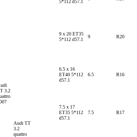
5*112 d57.1
9 x 20 ET35
9
R20
5*112 d57.1
6.5 x 16
ET40 5*112
6.5
R16
d57.1
udi
TT
3.2
uattro
007
7.5 x 17
ET35 5*112
7.5
R17
d57.1
Audi TT
3.2
quattro