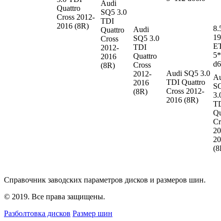
Audi
Quattro
SQ5
3.0
Cross 2012-
TDI
2016 (8R)
8.
Audi
Quattro
19
SQ5
3.0
Cross
E
TDI
2012-
5*
Quattro
2016
d6
Cross
(8R)
Audi SQ5
3.0
2012-
Au
TDI Quattro
2016
S
Cross 2012-
(8R)
3.
2016 (8R)
T
Qu
Cr
20
20
(8
Справочник заводских параметров дисков и размеров шин.
© 2019. Все права защищены.
Разболтовка дисков
Размер шин