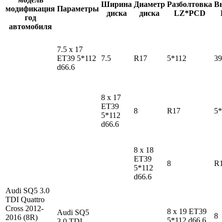
Ширина
Диаметр
Разболтовка
В
модификация
Параметры
диска
диска
LZ*PCD
год
автомобиля
7.5 x 17
ET39 5*112
7.5
R17
5*112
39
d66.6
8 x 17
ET39
8
R17
5*
5*112
d66.6
8 x 18
ET39
8
R
5*112
d66.6
Audi SQ5
3.0
TDI Quattro
Cross 2012-
8 x 19 ET39
Audi SQ5
8
2016 (8R)
5*112 d66.6
3.0 TDI