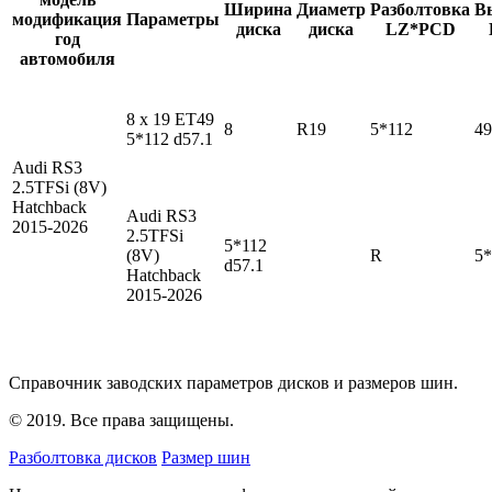
Ширина
Диаметр
Разболтовка
В
модификация
Параметры
диска
диска
LZ*PCD
год
автомобиля
8 x 19 ET49
8
R19
5*112
49
5*112 d57.1
Audi RS3
2.5TFSi (8V)
Hatchback
Audi RS3
2015-2026
2.5TFSi
5*112
(8V)
R
5*
d57.1
Hatchback
2015-2026
Справочник заводских параметров дисков и размеров шин.
© 2019. Все права защищены.
Разболтовка дисков
Размер шин