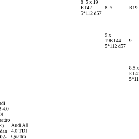
8 .5 x 19
ET42
8 .5
R19
5*112 d57
9 x
19ET44
9
5*112 d57
8.5 
ET4
5*11
di
8
4.0
DI
attro
Audi A8
E)
4.0 TDI
dan
Quattro
02-