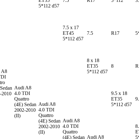
ET35
7.5
R17
5*112
3
5*112 d57
7.5 x 17
ET45
7.5
R17
5
5*112 d57
8 x 18
ET35
8
R
 A8
5*112 d57
TDI
tro
Audi A8
 Sedan
4.0 TDI
9.5 x 18
-2010
Quattro
ET35
9
Audi A8
(4E) Sedan
5*112 d57
4.0 TDI
2002-2010
Quattro
(II)
Audi A8
(4E) Sedan
4.0 TDI
8
2002-2010
Quattro
E
(II)
Audi A8
(4E) Sedan
5