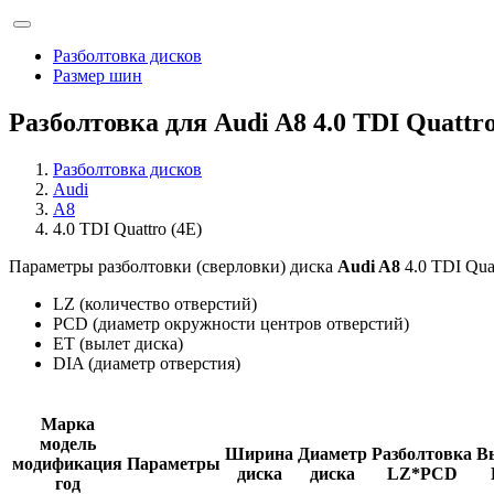
Разболтовка дисков
Размер шин
Разболтовка для Audi A8 4.0 TDI Quattro 
Разболтовка дисков
Audi
A8
4.0 TDI Quattro (4E)
Параметры разболтовки (сверловки) диска
Audi A8
4.0 TDI Quat
LZ (количество отверстий)
PCD (диаметр окружности центров отверстий)
ET (вылет диска)
DIA (диаметр отверстия)
Марка
модель
Ширина
Диаметр
Разболтовка
В
модификация
Параметры
диска
диска
LZ*PCD
год