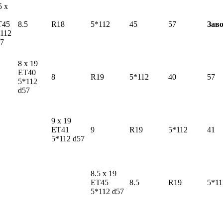
5 x
T45
8.5
R18
5*112
45
57
Зав
112
7
8 x 19
ET40
8
R19
5*112
40
57
5*112
d57
9 x 19
ET41
9
R19
5*112
41
5*112 d57
8.5 x 19
ET45
8.5
R19
5*11
5*112 d57