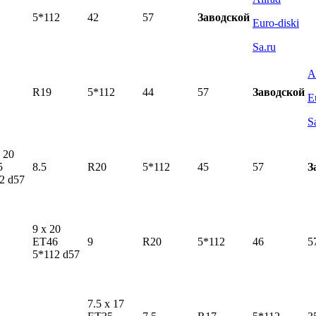
5*112
42
57
Заводской
Euro-diski
Sa.ru
A
R19
5*112
44
57
Заводской
E
S
x 20
5
8.5
R20
5*112
45
57
З
2 d57
9 x 20
ET46
9
R20
5*112
46
5
5*112 d57
7.5 x 17