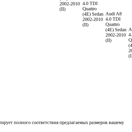
4.0 TDI
2002-2010
Quattro
(II)
Audi A8
(4E) Sedan
4.0 TDI
2002-2010
Quattro
(II)
A
(4E) Sedan
4
2002-2010
Q
(II)
(
2
(I
нтирует полного соответствия предлагаемых размеров вашему