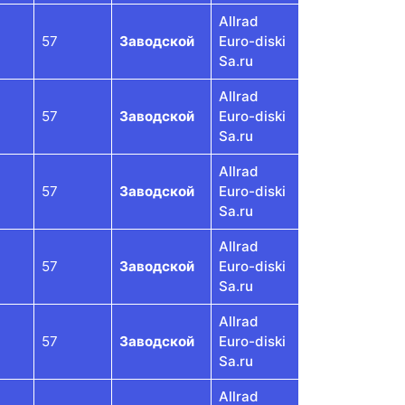
Allrad
57
Заводской
Euro-diski
Sa.ru
Allrad
3
57
Заводской
Euro-diski
Sa.ru
Allrad
57
Заводской
Euro-diski
Sa.ru
Allrad
57
Заводской
Euro-diski
Sa.ru
Allrad
57
Заводской
Euro-diski
Sa.ru
Allrad