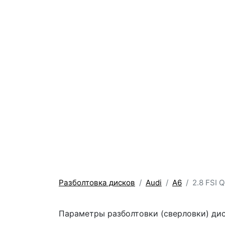
Разболтовка для 
Разболтовка дисков
Audi
A6
2.8 FSI 
Параметры разболтовки (сверловки) ди