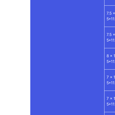
7.5 
5*11
7.5 
5*11
8 x 
5*11
7 x 
5*11
7 x 
5*11