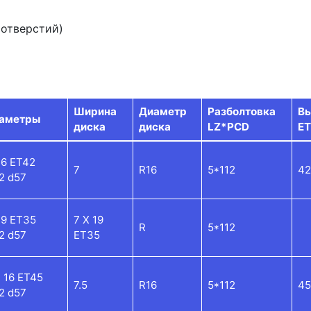
 отверстий)
Ширина
Диаметр
Разболтовка
В
аметры
диска
диска
LZ*PCD
ET
16 ET42
7
R16
5*112
42
2 d57
19 ET35
7 X 19
R
5*112
2 d57
ET35
x 16 ET45
7.5
R16
5*112
45
2 d57