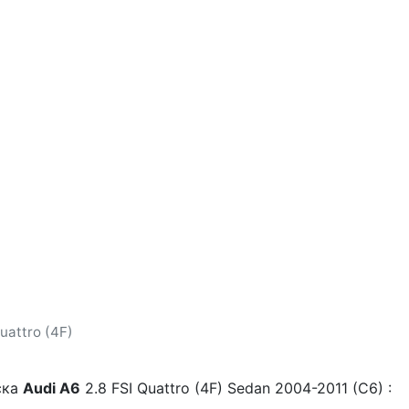
Audi A6 2.8 FSI Quattro (4F) Sed
Quattro (4F)
ска
Audi A6
2.8 FSI Quattro (4F) Sedan 2004-2011 (C6) :