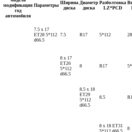
Ширина
Диаметр
Разболтовка
В
модификация
Параметры
диска
диска
LZ*PCD
год
автомобиля
7.5 x 17
ET28 5*112
7.5
R17
5*112
28
d66.5
8 x 17
ET26
8
R17
5*
5*112
d66.5
8.5 x 18
ET29
8.5
R
5*112
d66.5
8 x 18 ET31
8
5*112 d66.5