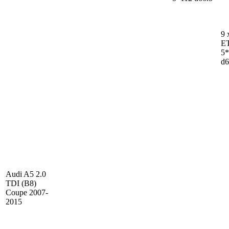
9 
E
5*
d6
Audi A5
2.0
TDI (B8)
Coupe 2007-
2015