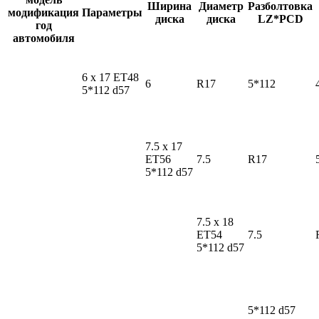
Ширина
Диаметр
Разболтовка
модификация
Параметры
диска
диска
LZ*PCD
год
автомобиля
6 x 17 ET48
6
R17
5*112
5*112 d57
7.5 x 17
ET56
7.5
R17
5*112 d57
7.5 x 18
ET54
7.5
5*112 d57
5*112 d57