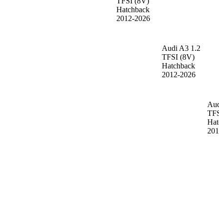
TFSI (8V)
Hatchback
2012-2026
Audi A3
1.2
TFSI (8V)
Hatchback
2012-2026
Au
TFS
Hat
201