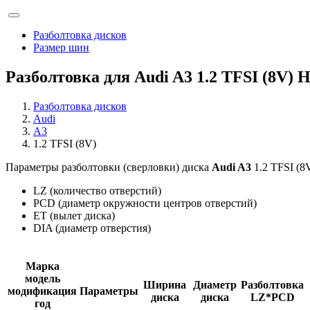
Разболтовка дисков
Размер шин
Разболтовка для Audi A3 1.2 TFSI (8V) 
Разболтовка дисков
Audi
A3
1.2 TFSI (8V)
Параметры разболтовки (сверловки) диска
Audi A3
1.2 TFSI (8
LZ (количество отверстий)
PCD (диаметр окружности центров отверстий)
ET (вылет диска)
DIA (диаметр отверстия)
Марка
модель
Ширина
Диаметр
Разболтовка
модификация
Параметры
диска
диска
LZ*PCD
год