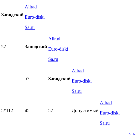
Allrad
Заводской
Euro-diski
Sa.ru
Allrad
57
Заводской
Euro-diski
Sa.ru
Allrad
57
Заводской
Euro-diski
Sa.ru
Allrad
5*112
45
57
Допустимый
Euro-diski
Sa.ru
All