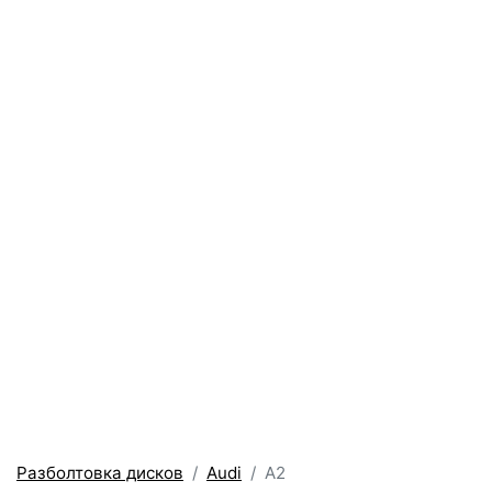
Разболтовка колес у Audi A2
всех модификаций
Разболтовка дисков
Audi
A2