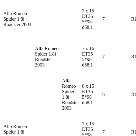
7 x 15
Alfa Romeo
ET35
Spider
1.8i
7
R
5*98
Roadster 2003
d58.1
Alfa Romeo
7 x 16
Spider
1.8i
ET35
7
R
Roadster
5*98
2003
d58.1
Alfa
Romeo
6 x 15
Spider
ET35
6
R
1.8i
5*98
Roadster
d58.1
2003
7 x 15
Alfa Romeo
ET35
Spider
1.8i
7
R
5*98