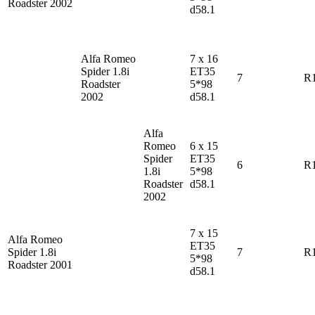
Roadster 2002
d58.1
Alfa Romeo
7 x 16
Spider
1.8i
ET35
7
R
Roadster
5*98
2002
d58.1
Alfa
Romeo
6 x 15
Spider
ET35
6
R
1.8i
5*98
Roadster
d58.1
2002
7 x 15
Alfa Romeo
ET35
Spider
1.8i
7
R
5*98
Roadster 2001
d58.1