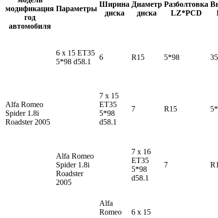
Ширина
Диаметр
Разболтовка
В
модификация
Параметры
диска
диска
LZ*PCD
год
автомобиля
6 x 15 ET35
6
R15
5*98
35
5*98 d58.1
7 x 15
Alfa Romeo
ET35
7
R15
5*
Spider
1.8i
5*98
Roadster 2005
d58.1
7 x 16
Alfa Romeo
ET35
Spider
1.8i
7
R
5*98
Roadster
d58.1
2005
Alfa
Romeo
6 x 15