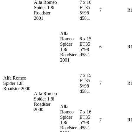
Alfa Romeo
7 x 16
Spider
1.8i
ET35
7
R
Roadster
5*98
2001
d58.1
Alfa
Romeo
6 x 15
Spider
ET35
6
R
1.8i
5*98
Roadster
d58.1
2001
7 x 15
Alfa Romeo
ET35
Spider
1.8i
7
R
5*98
Roadster 2000
d58.1
Alfa Romeo
Spider
1.8i
Roadster
Alfa
2000
Romeo
7 x 16
Spider
ET35
7
R
1.8i
5*98
Roadster
d58.1