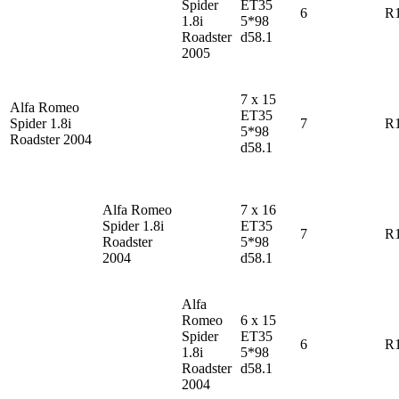
Spider
ET35
6
R
1.8i
5*98
Roadster
d58.1
2005
7 x 15
Alfa Romeo
ET35
Spider
1.8i
7
R
5*98
Roadster 2004
d58.1
Alfa Romeo
7 x 16
Spider
1.8i
ET35
7
R
Roadster
5*98
2004
d58.1
Alfa
Romeo
6 x 15
Spider
ET35
6
R
1.8i
5*98
Roadster
d58.1
2004