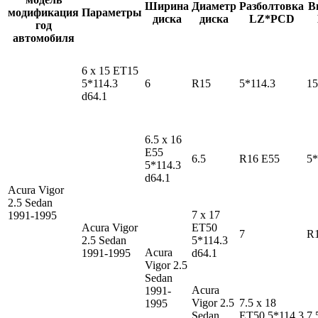
Ширина
Диаметр
Разболтовка
В
модификация
Параметры
диска
диска
LZ*PCD
год
автомобиля
6 x 15 ET15
5*114.3
6
R15
5*114.3
15
d64.1
6.5 x 16
E55
6.5
R16 E55
5*
5*114.3
d64.1
Acura Vigor
2.5 Sedan
7 x 17
1991-1995
Acura Vigor
ET50
7
R
2.5 Sedan
5*114.3
Acura
1991-1995
d64.1
Vigor
2.5
Sedan
Acura
1991-
Vigor
2.5
7.5 x 18
1995
Sedan
ET50 5*114.3
7.