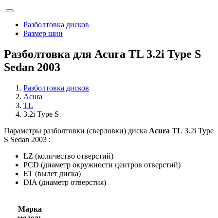
Разболтовка дисков
Размер шин
Разболтовка для Acura TL 3.2i Type S
Sedan 2003
Разболтовка дисков
Acura
TL
3.2i Type S
Параметры разболтовки (сверловки) диска
Acura TL
3.2i Type
S Sedan 2003 :
LZ (количество отверстий)
PCD (диаметр окружности центров отверстий)
ET (вылет диска)
DIA (диаметр отверстия)
Марка
модель