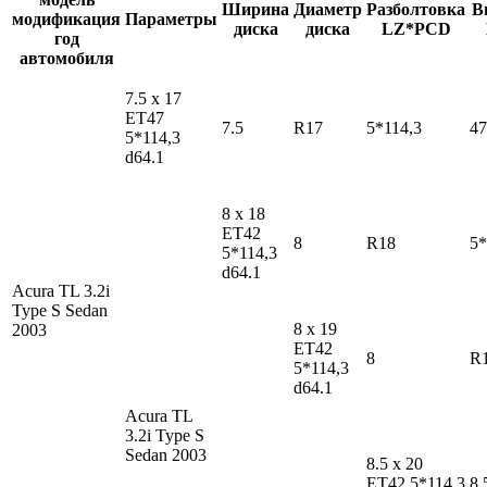
Ширина
Диаметр
Разболтовка
В
модификация
Параметры
диска
диска
LZ*PCD
год
автомобиля
7.5 x 17
ET47
7.5
R17
5*114,3
47
5*114,3
d64.1
8 x 18
ET42
8
R18
5*
5*114,3
d64.1
Acura TL
3.2i
Type S Sedan
8 x 19
2003
ET42
8
R
5*114,3
d64.1
Acura TL
3.2i Type S
Sedan 2003
8.5 x 20
ET42 5*114,3
8.