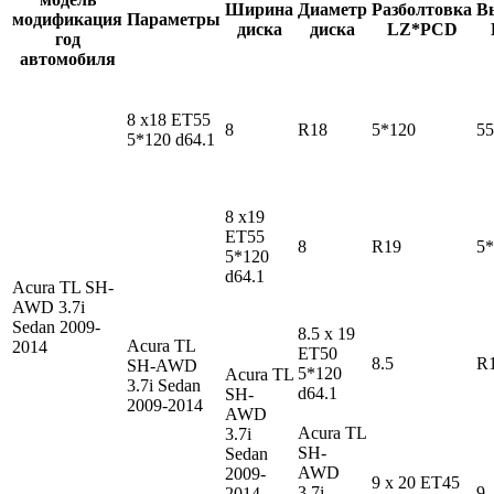
Ширина
Диаметр
Разболтовка
В
модификация
Параметры
диска
диска
LZ*PCD
год
автомобиля
8 x18 ET55
8
R18
5*120
55
5*120 d64.1
8 x19
ET55
8
R19
5*
5*120
d64.1
Acura TL SH-
AWD
3.7i
Sedan 2009-
8.5 x 19
Acura TL
2014
ET50
8.5
R
SH-AWD
5*120
Acura TL
3.7i Sedan
d64.1
SH-
2009-2014
AWD
Acura TL
3.7i
SH-
Sedan
AWD
2009-
9 x 20 ET45
3.7i
9
2014