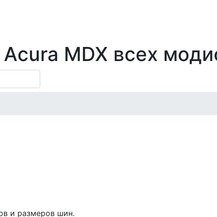
у Acura MDX всех мод
ов и размеров шин.