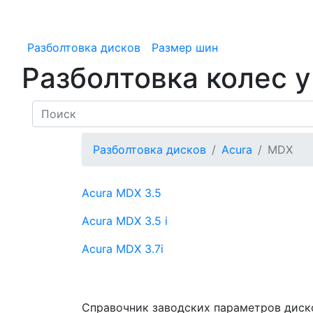
Разболтовка дисков
Размер шин
Разболтовка колес 
Разболтовка дисков
Acura
MDX
Acura MDX
3.5
Acura MDX
3.5 i
Acura MDX
3.7i
Справочник заводских параметров диск